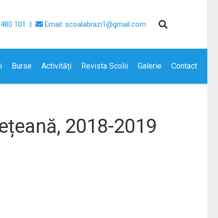
 480 101 |
Email: scoalabrazi1@gmail.com
i
Burse
Activități
Revista Scolii
Galerie
Contact
dețeană, 2018-2019