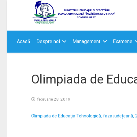
Acasă
Despre noi
Management
Examene
Olimpiada de Educa
februarie 28, 2019
Olimpiada de Educația Tehnologică, faza județeană,