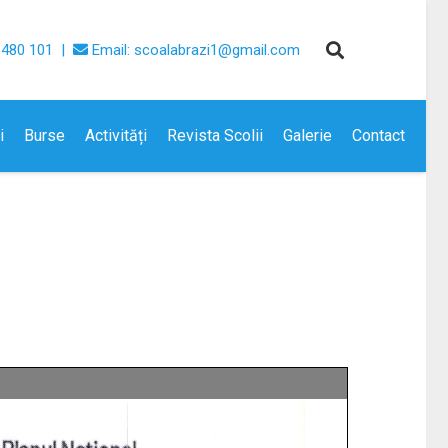
 480 101 |
Email: scoalabrazi1@gmail.com
i
Burse
Activități
Revista Scolii
Galerie
Contact