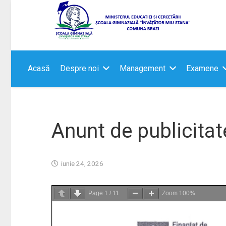
Acasă
Despre noi
Management
Examene
Anunt de publicitat
iunie 24, 2026
Page
1
/
11
Zoom
100%