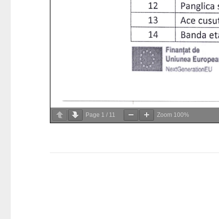
Page
1
/
11
Zoom
100%