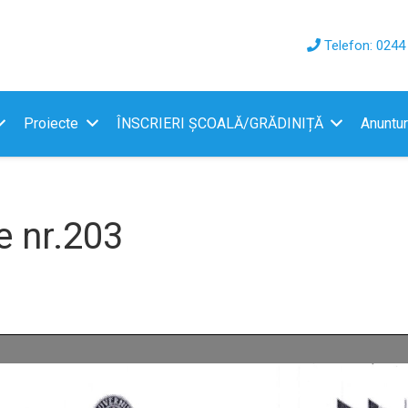
Telefon: 0244
Proiecte
ÎNSCRIERI ȘCOALĂ/GRĂDINIȚĂ
Anuntur
e nr.203