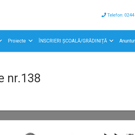
Telefon: 0244
Proiecte
ÎNSCRIERI ȘCOALĂ/GRĂDINIȚĂ
Anuntur
e nr.138