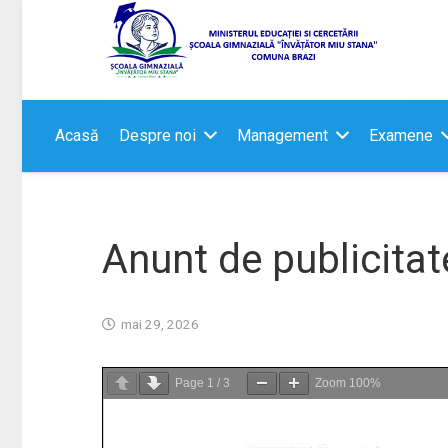
Acasă
Despre noi
Management
Examene
Anunt de publicitat
mai 29, 2026
Page
1
/
3
Zoom
100%