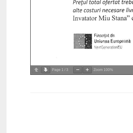
Page
1
/
3
Zoom
100%