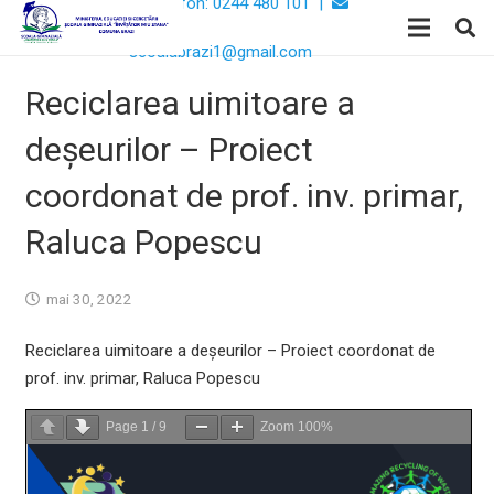
Telefon: 0244 480 101 |
Email:
scoalabrazi1@gmail.com
Reciclarea uimitoare a
deșeurilor – Proiect
coordonat de prof. inv. primar,
Raluca Popescu
mai 30, 2022
Reciclarea uimitoare a deșeurilor – Proiect coordonat de
prof. inv. primar, Raluca Popescu
Page
1
/
9
Zoom
100%