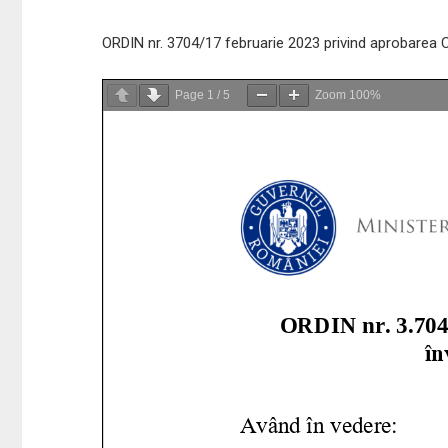
ORDIN nr. 3704/17 februarie 2023 privind aprobarea Ca
Page
1
/
5
Zoom
100%