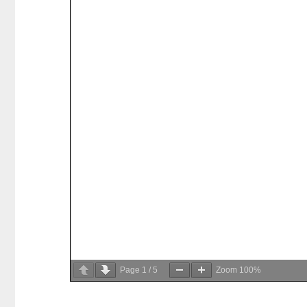
Page
1
/
5
Zoom
100%