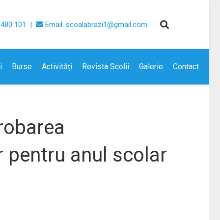
 480 101 |
Email: scoalabrazi1@gmail.com
i
Burse
Activități
Revista Scolii
Galerie
Contact
probarea
r pentru anul scolar