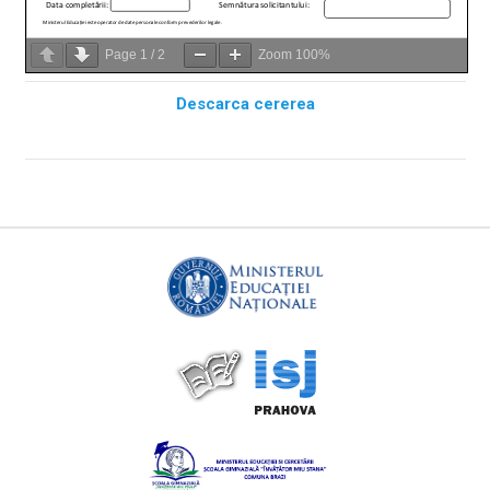
Page
1
/
2
Zoom
100%
Descarca cererea