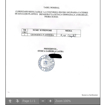
Page
1
/
1
Zoom
100%