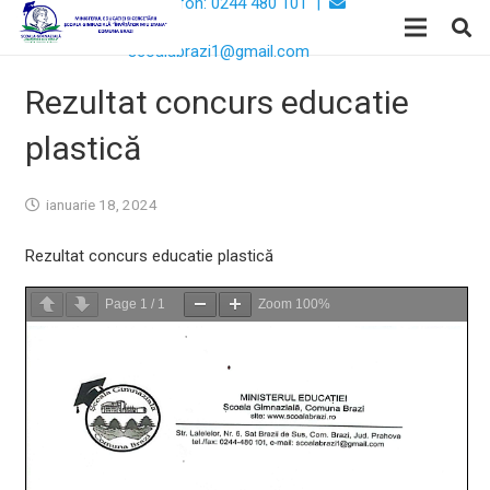
Telefon: 0244 480 101 |
Email:
scoalabrazi1@gmail.com
Rezultat concurs educatie
plastică
ianuarie 18, 2024
Rezultat concurs educatie plastică
Page
1
/
1
Zoom
100%