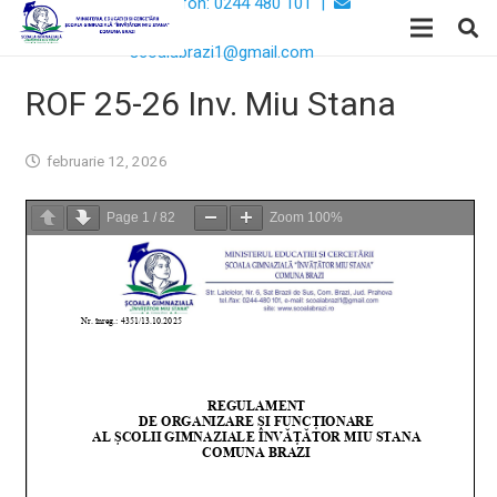
Telefon: 0244 480 101 |
Email:
scoalabrazi1@gmail.com
ROF 25-26 Inv. Miu Stana
februarie 12, 2026
Page
1
/
82
Zoom
100%