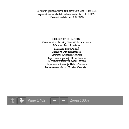
Page
1
/
82
Zoom
100%