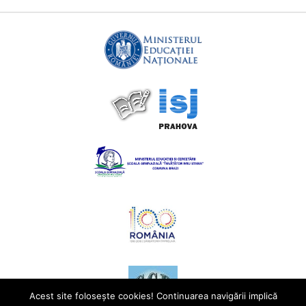
Acest site foloseşte cookies! Continuarea navigării implică