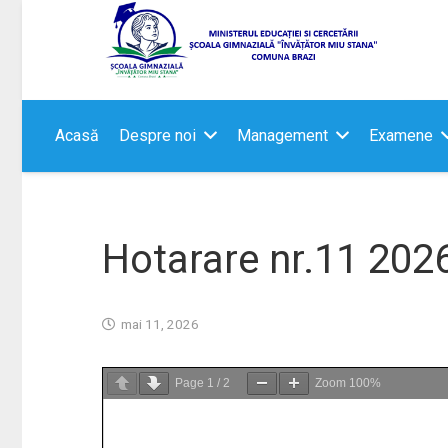
Acasă
Despre noi
Management
Examene
Hotarare nr.11 202
mai 11, 2026
Page
1
/
2
Zoom
100%