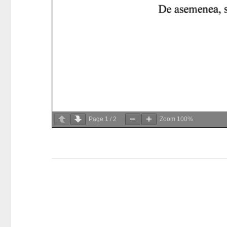
Page
1
/
2
Zoom
100%