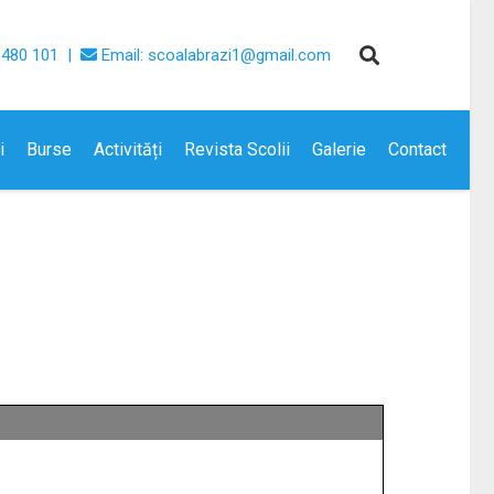
 480 101 |
Email: scoalabrazi1@gmail.com
i
Burse
Activități
Revista Scolii
Galerie
Contact