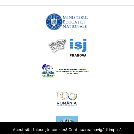
Acest site foloseşte cookies! Continuarea navigării implică