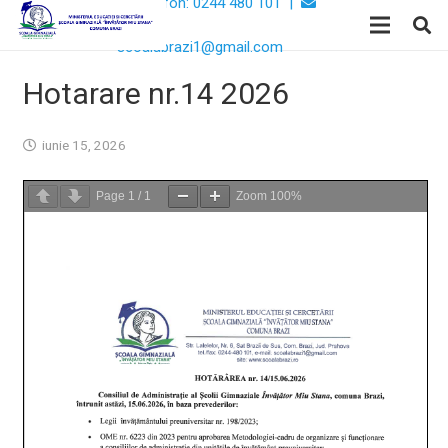
Telefon: 0244 480 101 |
Email:
scoalabrazi1@gmail.com
Hotarare nr.14 2026
iunie 15, 2026
Page
1
/
1
Zoom
100%