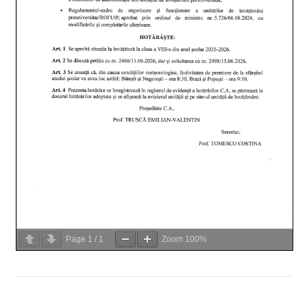
Page
1
/
1
Zoom
100%