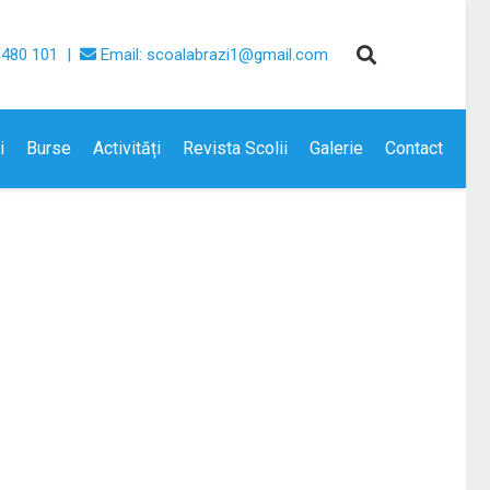
 480 101 |
Email: scoalabrazi1@gmail.com
i
Burse
Activități
Revista Scolii
Galerie
Contact