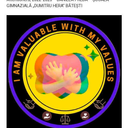
GIMNAZIALĂ „DUMITRU HERA” BĂTEȘTI