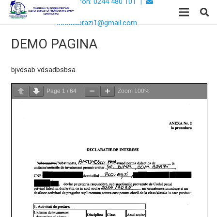
Telefon: 0244 480 101 |
Email:
scoalabrazi1@gmail.com
DEMO PAGINA
bjvdsab vdsadbsbsa
Page
1
/
64
Zoom
100%