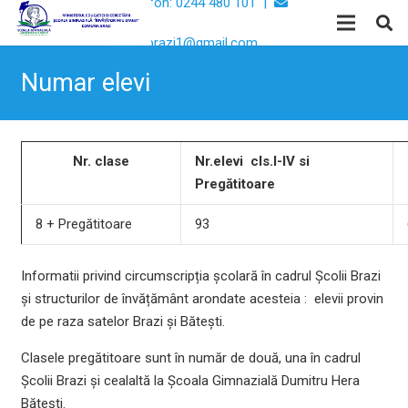
Telefon: 0244 480 101 |
Email:
scoalabrazi1@gmail.com
Numar elevi
Nr. clase
Nr.elevi cls.I-IV si
Pregătitoare
8 + Pregătitoare
93
Informatii privind circumscripția școlară în cadrul Școlii Brazi
și structurilor de învățământ arondate acesteia : elevii provin
de pe raza satelor Brazi și Bătești.
Clasele pregătitoare sunt în număr de două, una în cadrul
Școlii Brazi și cealaltă la Școala Gimnazială Dumitru Hera
Bătești.