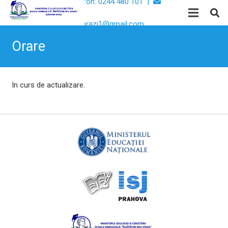
Telefon: 0244 480 101 |
Email:
scoalabrazi1@gmail.com
Orare
In curs de actualizare.